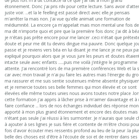
de plus fort m'a dit contacte la ce que j'ai fait à mon grand
étonnement. Donc j'ai pris rdv pour cette lecture. Sans avoir d'atte
juste voir. ...et la le feelling est passé direct avec elle.je pensais
m'arrêter la mais non. J'ai vue qu'elle animait une formation de
médiumnité. La encore ça m'appelait mais mon mental une fois de
ma dit n'importe quoi et pire que la première fois donc j'ai dit à bé
je n'étais pas prête encore pour me lancer .ceci n'était que prétext
doute et peur me dit tu devins dingue ma pauvre. Donc quelque jo
passe et je reviens vers béa en lui disant je me lance je ne peux pa
expliqué pourquoi alors que je vous jure les peurs et doutes étaien
intacte seule avec enfants ......puis me voilà j'intègre le programme
attente. J'ai rencontré lors de ma première conférences Web et la 
car avec mon travail je n'ai pu faire les autres mais l'énergie du gr
ma rassurer et me suis sentie soutenues même absente physique
et je remercie toutes ses belle femmes qui mon élevée et ce sont
élevées elle même toutes unies nous avons toutes notre place .lor
cette formation j'ai appris à lâcher prise à m'aimer davantage et à
faire confiance ... lors de nos échanges individuel des réponse mon
apporté à mon plus grand étonnement et encore des doutes mais
n'étant pas seule j'ai réussi à les surmonter. Je n'aurais que seule 
à ajouter à ses lignes je suis fière et contente de m'être choisi pou
fois d'avoir écouter mes ressentis profond au lieu de la peur .la plu
belle des choses est d'être à l'écoute de soi et de rentrer dans ses