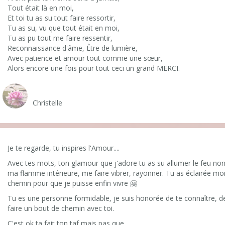
Tout était là en moi,
Et toi tu as su tout faire ressortir,
Tu as su, vu que tout était en moi,
Tu as pu tout me faire ressentir,
Reconnaissance d'âme, Être de lumière,
Avec patience et amour tout comme une sœur,
Alors encore une fois pour tout ceci un grand MERCI.
Samuel Sandoz
Christelle
Je te regarde, tu inspires l'Amour....
Avec tes mots, ton glamour que j'adore tu as su allumer le feu no
ma flamme intérieure, me faire vibrer, rayonner. Tu as éclairée mo
chemin pour que je puisse enfin vivre 🤗
Tu es une personne formidable, je suis honorée de te connaître, d
faire un bout de chemin avec toi.
C'est ok ta fait ton taf mais pas que.......