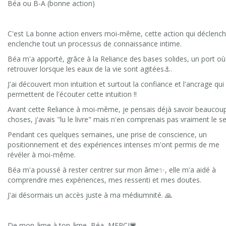
Béa ou B-A (bonne action)
C'est La bonne action envers moi-même, cette action qui déclenc
enclenche tout un processus de connaissance intime.
Béa m'a apporté, grâce à la Reliance des bases solides, un port o
retrouver lorsque les eaux de la vie sont agitées⚓.
J'ai découvert mon intuition et surtout la confiance et l'ancrage qu
permettent de l'écouter cette intuition !!
Avant cette Reliance à moi-même, je pensais déjà savoir beaucou
choses, j'avais "lu le livre" mais n'en comprenais pas vraiment le s
Pendant ces quelques semaines, une prise de conscience, un
positionnement et des expériences intenses m'ont permis de me
révéler à moi-même.
Béa m'a poussé à rester centrer sur mon âme✨, elle m'a aidé à
comprendre mes expériences, mes ressenti et mes doutes.
J'ai désormais un accès juste à ma médiumnité. 🙏
De mon âme à ton âme, Béa, MERCI💗