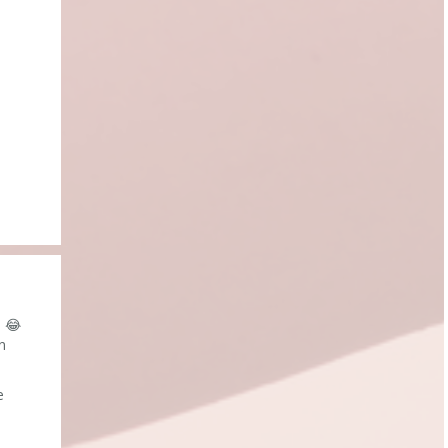
n 😂
n
e