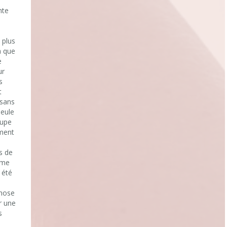
nte
 plus
a que
e
ur
s
t
 sans
seule
oupe
ment
s de
 me
 été
chose
r une
s