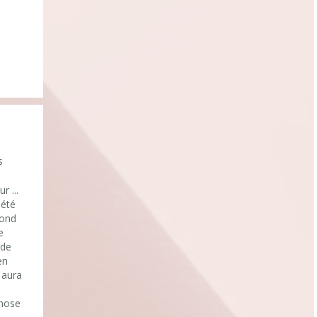
s
r ...
 été
fond
e
 de
en
 aura
chose