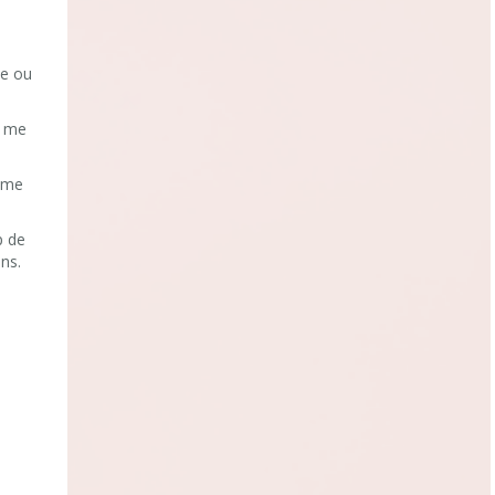
he ou
ù me
i me
p de
ens.